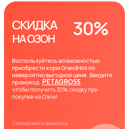
Как воспользоваться
промокодом на Озон
01
Перейдите на страницу товара
ПО ССЫЛКЕ
02
Добавьте товар в корзину
Введите промокод при
оформлении заказа. (Обратите
03
внимание: Промокод
распространяется исключительно
на упаковки весом 1,5 кг)
Купить по промокоду