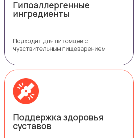
его любви и доверия.
Как воспользоваться
промокодом на Озон
01
Перейдите на страницу товара
ПО ССЫЛКЕ
02
Добавьте товар в корзину
Введите промокод при
оформлении заказа. (Обратите
03
внимание: Промокод
распространяется исключительно
на упаковки весом 1,5 кг)