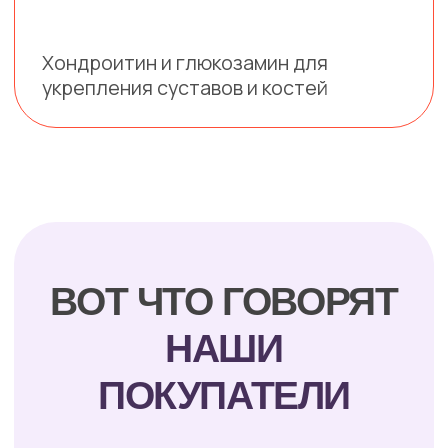
Купить по промокоду
РОССИЙСКОЕ
ПРОИЗВОДСТВО
GrandHoli производится в Новосибирске,
используя лучшие местные ингредиенты.
Мы строго контролируем качество на
каждом этапе, гарантируя высочайшие
стандарты и заботу о здоровье вашего
питомца. Доверьтесь опыту сибирских
производителей!
Качество, которому
можно доверять