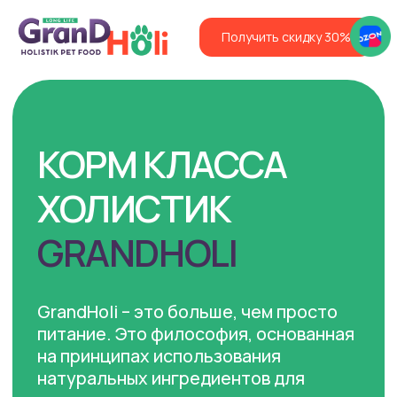
Получить скидку 30%
КОРМ КЛАССА
ХОЛИСТИК
GRANDHOLI
GrandHoli – это больше, чем просто
питание. Это философия, основанная
на принципах использования
натуральных ингредиентов для
полного удовлетворения всех
потребностей вашего питомца.
Предлагая вашему любимцу
GrandHoli, вы выбираете качество и
заботу, которые заметны в каждом
кусочке.
Рейтинг Магазина 4,8*