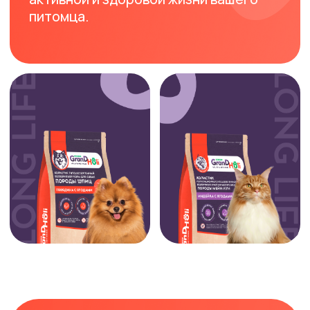
НА ОЗОН
Воспользуйтесь возможностью
приобрести корм GrandHoli по
невероятно выгодной цене. Введите
PETAGRO55
промокод
чтобы получить 30% скидку при
покупке на Озон!
Скопировать промокод
PETAGRO55
Срок действия промокода
ограничен — он будет актуален
только до 31.03.2026 года.
Позаботьтесь о своём
четвероногом друге уже сегодня и
подарите ему питание, достойное
его любви и доверия.