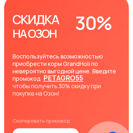
Как воспользоваться
промокодом на Озон
01
Перейдите на страницу товара
ПО ССЫЛКЕ
02
Добавьте товар в корзину
Введите промокод при
оформлении заказа. (Обратите
03
внимание: Промокод
распространяется исключительно
на упаковки весом 1,5 кг)
Купить по промокоду