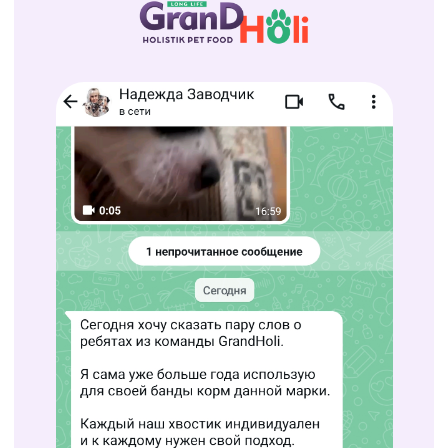
Более 10.000 собак и 8.000 кошек выбирают
корм Grandholi*
* согласно продажам 2023-2024 г. на маркетплейсах России
Доступность
Благодаря местному производству, наш
продукт легко доступен и по приемлемой
цене, что делает заботу о вашем питомце
ещё проще
30%
СКИДКА
НА ОЗОН