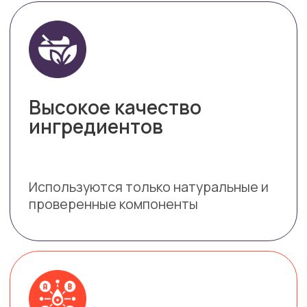
Легкое
усвоение
Специальные рецептуры
способствуют лёгкому пищеварению
Отсутствие
искусственных добавок