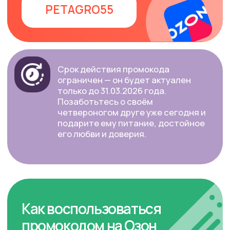
ПРЕИМУЩЕСТВА
ПРОДУКТА
GRANDHOLI
Здоровье и счастье вашего питомца — наш
главный приоритет. Узнайте, почему корм
GrandHoli — оптимальный выбор для вашего
любимца:
Высокое качество