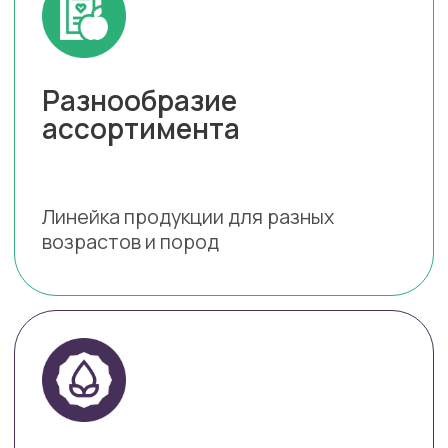
30%
НА ОЗОН
Воспользуйтесь возможностью
приобрести корм GrandHoli по
невероятно выгодной цене. Введите
PETAGRO55
промокод
чтобы получить 30% скидку при
покупке на Озон!
Скопировать промокод
PETAGRO55
Срок действия промокода
ограничен — он будет актуален
только до 31.03.2026 года.
Позаботьтесь о своём
четвероногом друге уже сегодня и
подарите ему питание, достойное