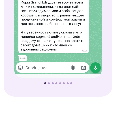
Воспользуйтесь возможностью
приобрести корм GrandHoli по
невероятно выгодной цене. Введите
PETAGRO55
промокод
чтобы получить 30% скидку при
покупке на Озон!
Скопировать промокод
PETAGRO55
Срок действия промокода
ограничен — он будет актуален
только до 31.03.2026 года.
Позаботьтесь о своём
четвероногом друге уже сегодня и
подарите ему питание, достойное
его любви и доверия.