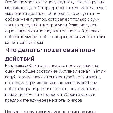
Особенно часто в эту ловушку попадают владельцы
мелких пород. Той-терьер весом в два кило вызывает
умиление и желание побаловать, но результат —
собака-манипулятор, которая ест только с рук и
только определённые продукты. Решение здесь
одно: выдержка и последовательность. Здоровая
собака не уморит себя голодом, если в миске стоит
качественный корм.
Что делать: пошаговый план
действий
Если ваша собака отказалась от еды, для начала
оцените общее состояние. Активна ли она? Пьёт ли
воду? Нормальная ли температура? Нет ли рвоты,
поноса, или других тревожных симптомов? Если
собака бодра, играет и просто пропустила один
приём пищи — дайте ей время. Уберите миску и
предложите еду через несколько часов.
Проверьте сам корм: возможно, он испортился,