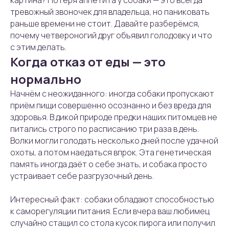
картина? Потеря аппетита у собаки — это всегда
тревожный звоночек для владельца, но паниковать
раньше времени не стоит. Давайте разберёмся,
почему четвероногий друг объявил голодовку и что
с этим делать.
Когда отказ от еды — это
нормально
Начнём с неожиданного: иногда собаки пропускают
приём пищи совершенно осознанно и без вреда для
здоровья. В дикой природе предки наших питомцев не
питались строго по расписанию три раза в день.
Волки могли голодать несколько дней после удачной
охоты, а потом наедаться впрок. Эта генетическая
память иногда даёт о себе знать, и собака просто
устраивает себе разгрузочный день.
Интересный факт: собаки обладают способностью
к саморегуляции питания. Если вчера ваш любимец
случайно стащил со стола кусок пирога или получил