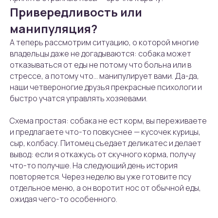
Привередливость или
манипуляция?
А теперь рассмотрим ситуацию, о которой многие
владельцы даже не догадываются: собака может
отказываться от еды не потому что больна или в
стрессе, а потому что... манипулирует вами. Да-да,
наши четвероногие друзья прекрасные психологи и
быстро учатся управлять хозяевами.
Схема простая: собака не ест корм, вы переживаете
и предлагаете что-то повкуснее — кусочек курицы,
сыр, колбасу. Питомец съедает деликатес и делает
вывод: если я откажусь от скучного корма, получу
что-то получше. На следующий день история
повторяется. Через неделю вы уже готовите псу
отдельное меню, а он воротит нос от обычной еды,
ожидая чего-то особенного.