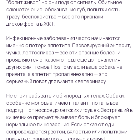
"болит живот", но они подают сигналы. Обильное
слюнотечение, облизывание губ, попытки есть
траву, беспокойство — всё это признаки
дискомфорта в ЖКТ.
Инфекционные заболевания часто начинаются
именно с потери аппетита. Парвовирусный энтерит,
чумка, лептоспироз — все эти опасные болезни
проявляются отказом от еды ещё до появления
других симптомов. Поэтому если ваша собака не
привита, а аппетит пропал внезапно — это
серьёзный повод для визита к ветеринару.
Не стоит забывать и об инородных телах. Собаки,
особенно молодые, имеют талант глотать всё
подряд — от носков до детских игрушек. Застрявший в
кишечнике предмет вызывает боль и блокирует
нормальное пищеварение. Если отказ от еды
сопровождается рвотой, вялостью или попытками
принять странные позы — срочно к врачу!