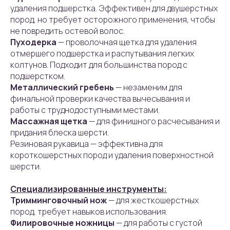
удаления подшерстка. Эффективен для двушерстных
пород, но требует осторожного применения, чтобы
не повредить остевой волос.
Пуходерка
— проволочная щетка для удаления
отмершего подшерстка и распутывания легких
колтунов. Подходит для большинства пород с
подшерстком.
Металлический гребень
— незаменим для
финальной проверки качества вычесывания и
работы с труднодоступными местами.
Массажная щетка
— для финишного расчесывания и
придания блеска шерсти.
Резиновая рукавица — эффективна для
короткошерстных пород и удаления поверхностной
шерсти.
Специализированные инструменты:
Тримминговочный нож
— для жесткошерстных
пород, требует навыков использования.
Филировочные ножницы
— для работы с густой