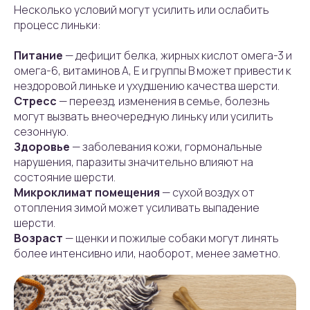
Несколько условий могут усилить или ослабить
процесс линьки:
Питание
— дефицит белка, жирных кислот омега-3 и
омега-6, витаминов A, E и группы B может привести к
нездоровой линьке и ухудшению качества шерсти.
Стресс
— переезд, изменения в семье, болезнь
могут вызвать внеочередную линьку или усилить
сезонную.
Здоровье
— заболевания кожи, гормональные
нарушения, паразиты значительно влияют на
состояние шерсти.
Микроклимат помещения
— сухой воздух от
отопления зимой может усиливать выпадение
шерсти.
Возраст
— щенки и пожилые собаки могут линять
более интенсивно или, наоборот, менее заметно.