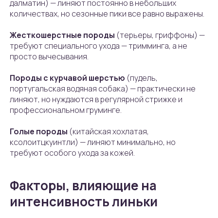
далматин) — линяют постоянно в небольших
количествах, но сезонные пики все равно выражены.
Жесткошерстные породы
(терьеры, гриффоны) —
требуют специального ухода — тримминга, а не
просто вычесывания.
Породы с курчавой шерстью
(пудель,
португальская водяная собака) — практически не
линяют, но нуждаются в регулярной стрижке и
профессиональном груминге.
Голые породы
(китайская хохлатая,
ксолоитцкуинтли) — линяют минимально, но
требуют особого ухода за кожей.
Факторы, влияющие на
интенсивность линьки