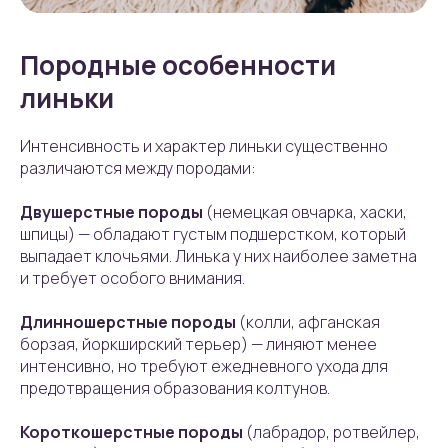
Породные особенности
линьки
Интенсивность и характер линьки существенно
различаются между породами:
Двушерстные породы
(немецкая овчарка, хаски,
шпицы) — обладают густым подшерстком, который
выпадает клочьями. Линька у них наиболее заметна
и требует особого внимания.
Длинношерстные породы
(колли, афганская
борзая, йоркширский терьер) — линяют менее
интенсивно, но требуют ежедневного ухода для
предотвращения образования колтунов.
Короткошерстные породы
(лабрадор, ротвейлер,