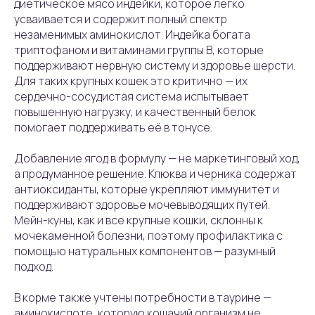
диетическое мясо индейки, которое легко
усваивается и содержит полный спектр
незаменимых аминокислот. Индейка богата
триптофаном и витаминами группы B, которые
поддерживают нервную систему и здоровье шерсти.
Для таких крупных кошек это критично — их
сердечно-сосудистая система испытывает
повышенную нагрузку, и качественный белок
помогает поддерживать её в тонусе.
Добавление ягод в формулу — не маркетинговый ход,
а продуманное решение. Клюква и черника содержат
антиоксиданты, которые укрепляют иммунитет и
поддерживают здоровье мочевыводящих путей.
Мейн-куны, как и все крупные кошки, склонны к
мочекаменной болезни, поэтому профилактика с
помощью натуральных компонентов — разумный
подход.
В корме также учтены потребности в таурине —
аминокислоте, которую кошачий организм не