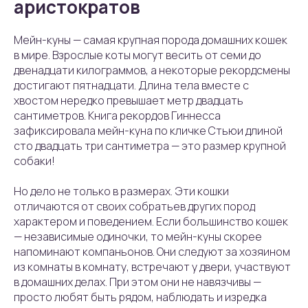
аристократов
Мейн-куны — самая крупная порода домашних кошек
в мире. Взрослые коты могут весить от семи до
двенадцати килограммов, а некоторые рекордсмены
достигают пятнадцати. Длина тела вместе с
хвостом нередко превышает метр двадцать
сантиметров. Книга рекордов Гиннесса
зафиксировала мейн-куна по кличке Стьюи длиной
сто двадцать три сантиметра — это размер крупной
собаки!
Но дело не только в размерах. Эти кошки
отличаются от своих собратьев других пород
характером и поведением. Если большинство кошек
— независимые одиночки, то мейн-куны скорее
напоминают компаньонов. Они следуют за хозяином
из комнаты в комнату, встречают у двери, участвуют
в домашних делах. При этом они не навязчивы —
просто любят быть рядом, наблюдать и изредка