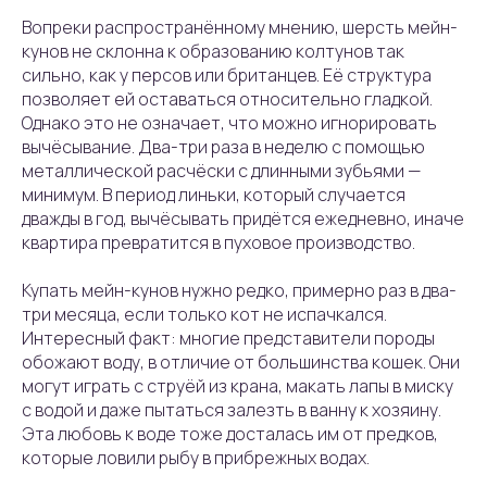
Вопреки распространённому мнению, шерсть мейн-
кунов не склонна к образованию колтунов так
сильно, как у персов или британцев. Её структура
позволяет ей оставаться относительно гладкой.
Однако это не означает, что можно игнорировать
вычёсывание. Два-три раза в неделю с помощью
металлической расчёски с длинными зубьями —
минимум. В период линьки, который случается
дважды в год, вычёсывать придётся ежедневно, иначе
квартира превратится в пуховое производство.
Купать мейн-кунов нужно редко, примерно раз в два-
три месяца, если только кот не испачкался.
Интересный факт: многие представители породы
обожают воду, в отличие от большинства кошек. Они
могут играть с струёй из крана, макать лапы в миску
с водой и даже пытаться залезть в ванну к хозяину.
Эта любовь к воде тоже досталась им от предков,
которые ловили рыбу в прибрежных водах.