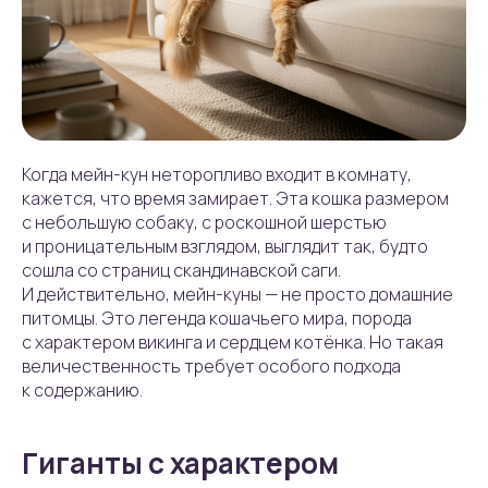
Когда мейн-кун неторопливо входит в комнату,
кажется, что время замирает. Эта кошка размером
с небольшую собаку, с роскошной шерстью
и проницательным взглядом, выглядит так, будто
сошла со страниц скандинавской саги.
И действительно, мейн-куны — не просто домашние
питомцы. Это легенда кошачьего мира, порода
с характером викинга и сердцем котёнка. Но такая
величественность требует особого подхода
к содержанию.
Гиганты с характером