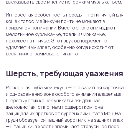
высказывать своё мнение негромким мурлыканьем.
Интересная особенность породы — нетипичный для
кошек голос. Мейн-куны почти не мяукают в
привычном понимании. Вместо этого они издают
мелодичное курлыканье, трели и чириканье,
похожее на птичье. Этот звук одновременно
удивляет и умиляет, особенно когда исходит от
десятикилограммового гиганта.
Шерсть, требующая уважения
Роскошная шуба мейн-куна — его визитная карточка
и одновременно зона особого внимания владельца.
Шерсть у этих кошек уникальная: длинная,
шелковистая, с плотным подшёрстком, она
защищала их предков от суровых зим штата Мэн. На
груди образуется пышный воротник, на задних лапах
— штанишки, а хвост напоминает страусиное перо.