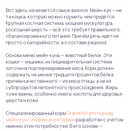
Вот здесь начинается самое важное. Мейн-кун — не
та кошка, которую можно кормить чем придётся.
Крупная костная система, мощная мускулатура,
роскошная шерсть — всё это требует правильного,
сбалансированного питания. Причём речь идёт не
просто о калорийности, а о составе рациона.
Основа меню мейн-куна — животный белок. Эти
кошки — хищники, их пищеварительная система
заточена под переваривание мяса. Корм должен
содержать не менее тридцати процентов белка,
причём качественного — из мяса птицы, а не из
субпродуктов непонятного происхождения. Жиры
тоже важны, особенно омега-кислоты для здоровья
шерсти и кожи.
Специализированный корм
GrandHoli для породы
мейн-кун с индейкой и ягодами
разработан с учётом
именно этих потребностей. В его основе —